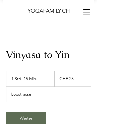
YOGAFAMILY.CH
Vinyasa to Yin
25
Schweizer
1 Std. 15 Min.
1
CHF 25
Franken
S
t
Loostrasse
d
1
5
M
Weiter
i
n
.